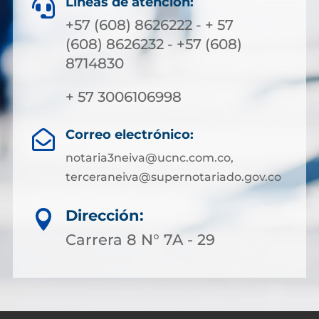
Líneas de atención:

+57 (608) 8626222 - + 57
(608) 8626232 - +57 (608)
8714830
+ 57 3006106998
Correo electrónico:

notaria3neiva@ucnc.com.co,
terceraneiva@supernotariado.gov.co
Dirección:

Carrera 8 N° 7A - 29