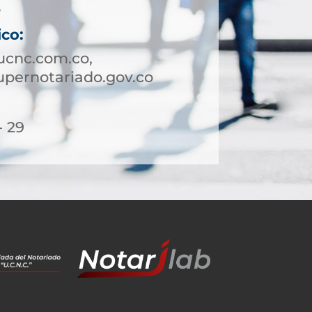
8
ico:
ucnc.com.co,
pernotariado.gov.co
- 29