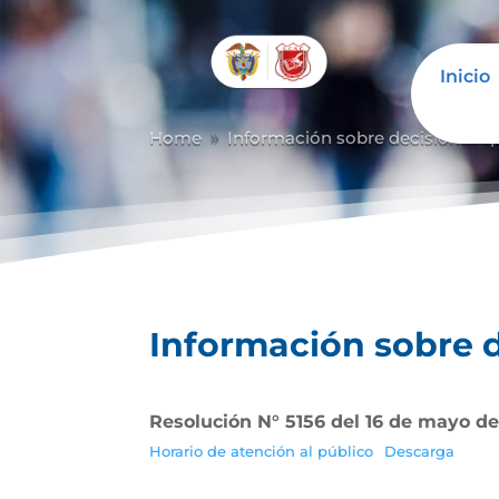
Inicio
Abrir barra de herramientas
Home
Información sobre decisiones qu
9
Información sobre d
Resolución N° 5156 del 16 de mayo de
Horario de atención al público
Descarga