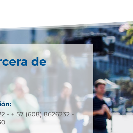
rcera de
ión:
2 - + 57 (608) 8626232 -
30