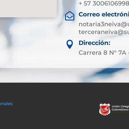
+ 57 300610699
Correo electrón

notaria3neiva@
terceraneiva@su
Dirección:

Carrera 8 N° 7A 
onales