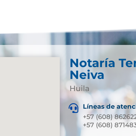
Notaría Te
Neiva
Huila
Líneas de atenc

+57 (608) 862622
+57 (608) 87148